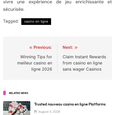
vivre une expérience de jeu enrichissante et
sécurisée.
Tagged:
casino en ligne
Post
Previous:
Next:
navigation
Winning Tips for
Claim Instant Rewards
meilleur casino en
from casino en ligne
ligne 2026
sans wager Casinos
RELATED NEWS
Trusted nouveau casino en ligne Platforms
August 5, 2026