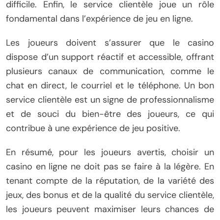
difficile. Enfin, le service clientèle joue un rôle
fondamental dans l’expérience de jeu en ligne.
Les joueurs doivent s’assurer que le casino
dispose d’un support réactif et accessible, offrant
plusieurs canaux de communication, comme le
chat en direct, le courriel et le téléphone. Un bon
service clientèle est un signe de professionnalisme
et de souci du bien-être des joueurs, ce qui
contribue à une expérience de jeu positive.
En résumé, pour les joueurs avertis, choisir un
casino en ligne ne doit pas se faire à la légère. En
tenant compte de la réputation, de la variété des
jeux, des bonus et de la qualité du service clientèle,
les joueurs peuvent maximiser leurs chances de