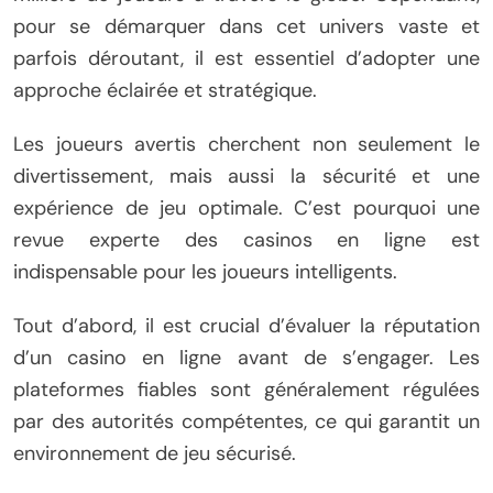
pour se démarquer dans cet univers vaste et
parfois déroutant, il est essentiel d’adopter une
approche éclairée et stratégique.
Les joueurs avertis cherchent non seulement le
divertissement, mais aussi la sécurité et une
expérience de jeu optimale. C’est pourquoi une
revue experte des casinos en ligne est
indispensable pour les joueurs intelligents.
Tout d’abord, il est crucial d’évaluer la réputation
d’un casino en ligne avant de s’engager. Les
plateformes fiables sont généralement régulées
par des autorités compétentes, ce qui garantit un
environnement de jeu sécurisé.