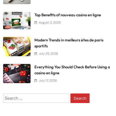
Top Benefits of nouveau casino en ligne
August 3, 2026
Modern Trends in meilleurs sites de paris
sportifs
July 25, 2026
Everything You Should Check Before Using a
casino en ligne
July 17, 2026
Search
for: