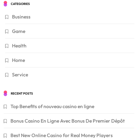
CATEGORIES
Business
Game
Health
Home
Service
RECENT POSTS
Top Benefits of nouveau casino en ligne
Bonus Casino En Ligne Avec Bonus De Premier Dépôt
Best New Online Casino for Real Money Players