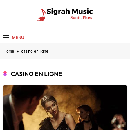
Skip
to
content
Sigrah Music
Sonic Flow
MENU
Home
casino en ligne
CASINO EN LIGNE