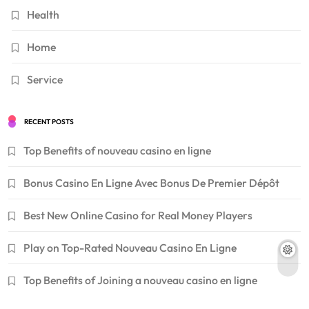
Health
Home
Service
RECENT POSTS
Top Benefits of nouveau casino en ligne
Bonus Casino En Ligne Avec Bonus De Premier Dépôt
Best New Online Casino for Real Money Players
Play on Top-Rated Nouveau Casino En Ligne
Top Benefits of Joining a nouveau casino en ligne