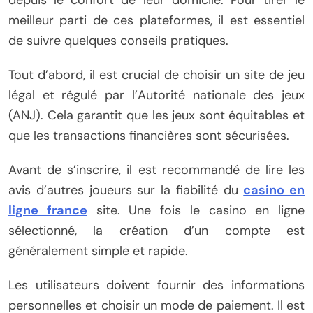
meilleur parti de ces plateformes, il est essentiel
de suivre quelques conseils pratiques.
Tout d’abord, il est crucial de choisir un site de jeu
légal et régulé par l’Autorité nationale des jeux
(ANJ). Cela garantit que les jeux sont équitables et
que les transactions financières sont sécurisées.
Avant de s’inscrire, il est recommandé de lire les
avis d’autres joueurs sur la fiabilité du
casino en
ligne france
site. Une fois le casino en ligne
sélectionné, la création d’un compte est
généralement simple et rapide.
Les utilisateurs doivent fournir des informations
personnelles et choisir un mode de paiement. Il est