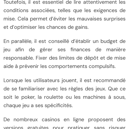
Toutefois, il est essentiel de lire attentivement les
conditions associées, telles que les exigences de
mise. Cela permet d’éviter les mauvaises surprises
et d’optimiser les chances de gains.
En parallèle, il est conseillé d’établir un budget de
jeu afin de gérer ses finances de manière
responsable. Fixer des limites de dépôt et de mise
aide à prévenir les comportements compulsifs.
Lorsque les utilisateurs jouent, il est recommandé
de se familiariser avec les règles des jeux. Que ce
soit le poker, la roulette ou les machines à sous,
chaque jeu a ses spécificités.
De nombreux casinos en ligne proposent des
versions gratuites pour pratiquer sans risquer