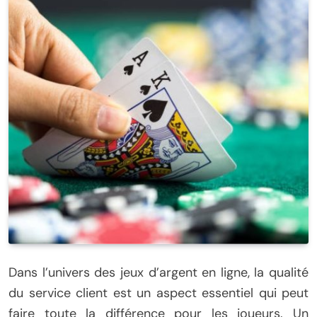
Dans l’univers des jeux d’argent en ligne, la qualité
du service client est un aspect essentiel qui peut
faire toute la différence pour les joueurs. Un