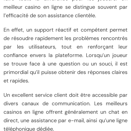
meilleur casino en ligne se distingue souvent par
l’efficacité de son assistance clientèle.
En effet, un support réactif et compétent permet
de résoudre rapidement les problèmes rencontrés
par les utilisateurs, tout en renforçant leur
confiance envers la plateforme. Lorsqu’un joueur
se trouve face à une question ou un souci, il est
primordial qu’il puisse obtenir des réponses claires
et rapides.
Un excellent service client doit être accessible par
divers canaux de communication. Les meilleurs
casinos en ligne offrent généralement un chat en
direct, une assistance par e-mail, ainsi qu’une ligne
téléphonique dédiée.