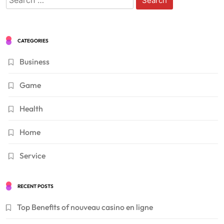
for:
CATEGORIES
Business
Game
Health
Home
Service
RECENT POSTS
Top Benefits of nouveau casino en ligne