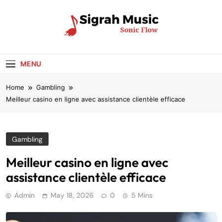
Skip
to
content
Sigrah Music
Sonic Flow
MENU
Home
Gambling
Meilleur casino en ligne avec assistance clientèle efficace
Gambling
Meilleur casino en ligne avec
assistance clientèle efficace
Admin
May 18, 2026
0
5 Mins