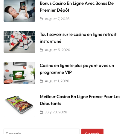
Bonus Casino En Ligne Avec Bonus De
Premier Dépôt
August 7, 2026
Tout savoir sur le casino en ligne retrait
instantané
August 5, 2026
Casino en ligne le plus payant avec un
programme VIP
August 1, 2026
Meilleur Casino En Ligne France Pour Les
Débutants
July 23, 2026
Search