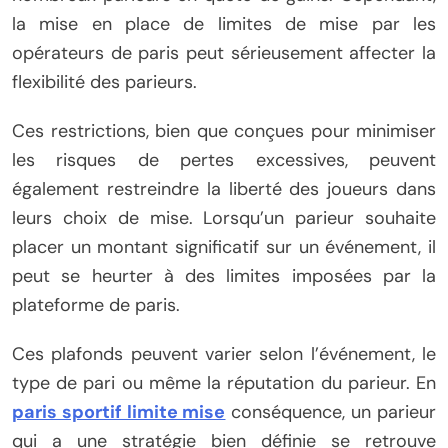
la mise en place de limites de mise par les
opérateurs de paris peut sérieusement affecter la
flexibilité des parieurs.
Ces restrictions, bien que conçues pour minimiser
les risques de pertes excessives, peuvent
également restreindre la liberté des joueurs dans
leurs choix de mise. Lorsqu’un parieur souhaite
placer un montant significatif sur un événement, il
peut se heurter à des limites imposées par la
plateforme de paris.
Ces plafonds peuvent varier selon l’événement, le
type de pari ou même la réputation du parieur. En
paris sportif limite mise
conséquence, un parieur
qui a une stratégie bien définie se retrouve