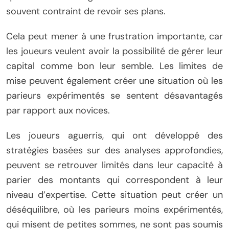
souvent contraint de revoir ses plans.
Cela peut mener à une frustration importante, car
les joueurs veulent avoir la possibilité de gérer leur
capital comme bon leur semble. Les limites de
mise peuvent également créer une situation où les
parieurs expérimentés se sentent désavantagés
par rapport aux novices.
Les joueurs aguerris, qui ont développé des
stratégies basées sur des analyses approfondies,
peuvent se retrouver limités dans leur capacité à
parier des montants qui correspondent à leur
niveau d’expertise. Cette situation peut créer un
déséquilibre, où les parieurs moins expérimentés,
qui misent de petites sommes, ne sont pas soumis