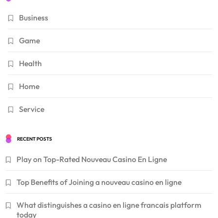
Business
Game
Health
Home
Service
RECENT POSTS
Play on Top-Rated Nouveau Casino En Ligne
Top Benefits of Joining a nouveau casino en ligne
What distinguishes a casino en ligne francais platform
today