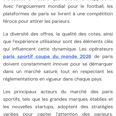
Avec l’engouement mondial pour le football, les
plateformes de paris se livrent à une compétition
féroce pour attirer les parieurs.
La diversité des offres, la qualité des cotes, ainsi
que l’expérience utilisateur sont des éléments clés
qui influencent cette dynamique. Les opérateurs
paris sportif coupe du monde 2026
de paris
doivent constamment innover pour se démarquer
dans un marché saturé, tout en respectant les
réglementations en vigueur dans chaque pays.
Les principaux acteurs du marché des paris
sportifs, tels que les grandes marques établies et
les nouvelles startups, adoptent des stratégies
variées pour capter l’attention des parieurs.