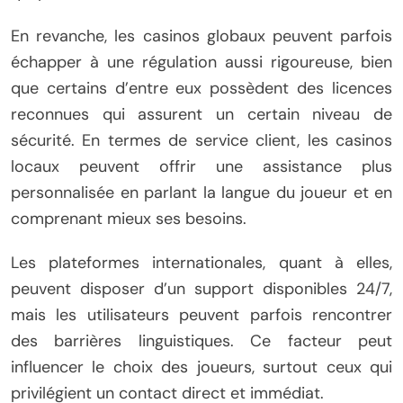
En revanche, les casinos globaux peuvent parfois
échapper à une régulation aussi rigoureuse, bien
que certains d’entre eux possèdent des licences
reconnues qui assurent un certain niveau de
sécurité. En termes de service client, les casinos
locaux peuvent offrir une assistance plus
personnalisée en parlant la langue du joueur et en
comprenant mieux ses besoins.
Les plateformes internationales, quant à elles,
peuvent disposer d’un support disponibles 24/7,
mais les utilisateurs peuvent parfois rencontrer
des barrières linguistiques. Ce facteur peut
influencer le choix des joueurs, surtout ceux qui
privilégient un contact direct et immédiat.