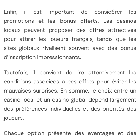
Enfin, il est important de considérer les
promotions et les bonus offerts. Les casinos
locaux peuvent proposer des offres attractives
pour attirer les joueurs français, tandis que les
sites globaux rivalisent souvent avec des bonus
d’inscription impressionnants.
Toutefois, il convient de lire attentivement les
conditions associées à ces offres pour éviter les
mauvaises surprises. En somme, le choix entre un
casino local et un casino global dépend largement
des préférences individuelles et des priorités des
joueurs.
Chaque option présente des avantages et des