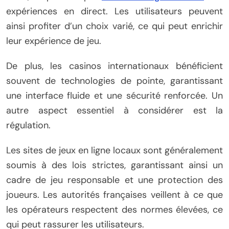
expériences en direct. Les utilisateurs peuvent
ainsi profiter d’un choix varié, ce qui peut enrichir
leur expérience de jeu.
De plus, les casinos internationaux bénéficient
souvent de technologies de pointe, garantissant
une interface fluide et une sécurité renforcée. Un
autre aspect essentiel à considérer est la
régulation.
Les sites de jeux en ligne locaux sont généralement
soumis à des lois strictes, garantissant ainsi un
cadre de jeu responsable et une protection des
joueurs. Les autorités françaises veillent à ce que
les opérateurs respectent des normes élevées, ce
qui peut rassurer les utilisateurs.