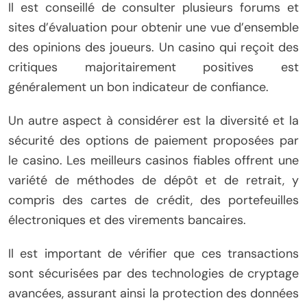
Il est conseillé de consulter plusieurs forums et
sites d’évaluation pour obtenir une vue d’ensemble
des opinions des joueurs. Un casino qui reçoit des
critiques majoritairement positives est
généralement un bon indicateur de confiance.
Un autre aspect à considérer est la diversité et la
sécurité des options de paiement proposées par
le casino. Les meilleurs casinos fiables offrent une
variété de méthodes de dépôt et de retrait, y
compris des cartes de crédit, des portefeuilles
électroniques et des virements bancaires.
Il est important de vérifier que ces transactions
sont sécurisées par des technologies de cryptage
avancées, assurant ainsi la protection des données