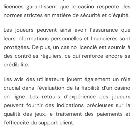
licences garantissent que le casino respecte des
normes strictes en matière de sécurité et d’équité.
Les joueurs peuvent ainsi avoir l’assurance que
leurs informations personnelles et financières sont
protégées. De plus, un casino licencié est soumis à
des contrôles réguliers, ce qui renforce encore sa
crédibilité.
Les avis des utilisateurs jouent également un rôle
crucial dans l’évaluation de la fiabilité d’un casino
en ligne. Les retours d’expérience des joueurs
peuvent fournir des indications précieuses sur la
qualité des jeux, le traitement des paiements et
l’efficacité du support client.