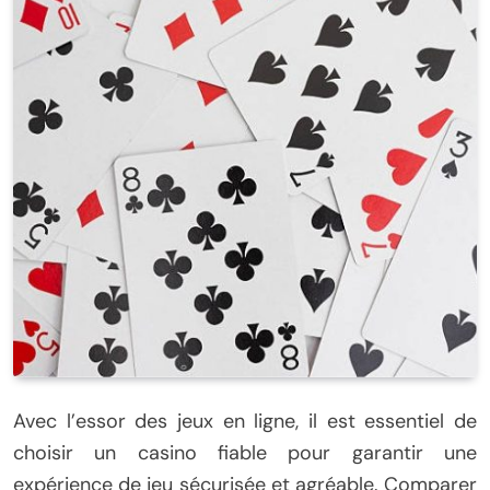
Avec l’essor des jeux en ligne, il est essentiel de
choisir un casino fiable pour garantir une
expérience de jeu sécurisée et agréable. Comparer