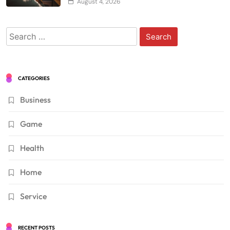
August 4, 2026
Search
for:
CATEGORIES
Business
Game
Health
Home
Service
RECENT POSTS