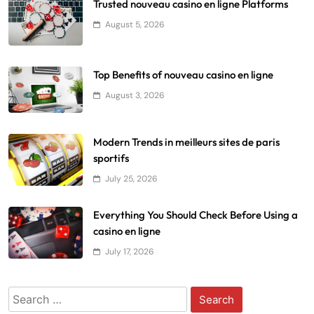
Trusted nouveau casino en ligne Platforms
August 5, 2026
Top Benefits of nouveau casino en ligne
August 3, 2026
Modern Trends in meilleurs sites de paris
sportifs
July 25, 2026
Everything You Should Check Before Using a
casino en ligne
July 17, 2026
Search
for: