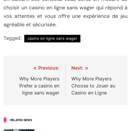
choisir un casino en ligne sans wager qui répond à
vos attentes et vous offre une expérience de jeu
agréable et sécurisée.
Tagged:
casino en ligne sans wager
Post
Previous:
Next:
navigation
Why More Players
Why More Players
Prefer a casino en
Choose to Jouer au
ligne sans wager
Casino en Ligne
RELATED NEWS