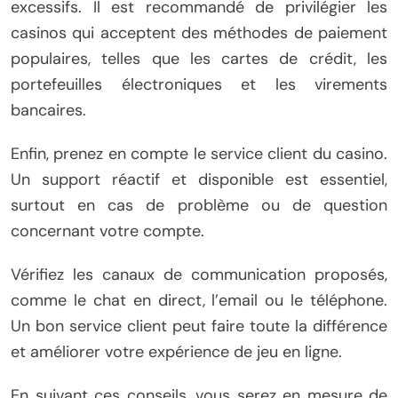
excessifs. Il est recommandé de privilégier les
casinos qui acceptent des méthodes de paiement
populaires, telles que les cartes de crédit, les
portefeuilles électroniques et les virements
bancaires.
Enfin, prenez en compte le service client du casino.
Un support réactif et disponible est essentiel,
surtout en cas de problème ou de question
concernant votre compte.
Vérifiez les canaux de communication proposés,
comme le chat en direct, l’email ou le téléphone.
Un bon service client peut faire toute la différence
et améliorer votre expérience de jeu en ligne.
En suivant ces conseils, vous serez en mesure de