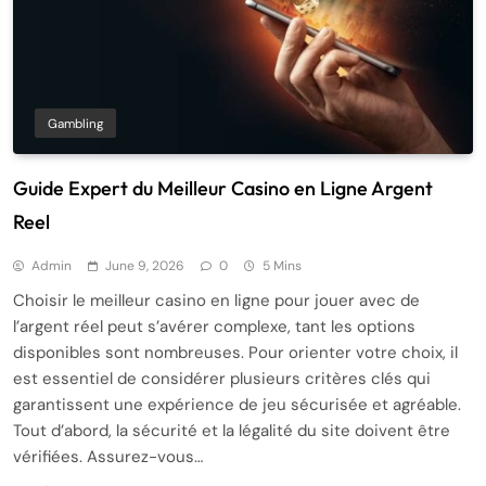
Gambling
Guide Expert du Meilleur Casino en Ligne Argent
Reel
Admin
June 9, 2026
0
5 Mins
Choisir le meilleur casino en ligne pour jouer avec de
l’argent réel peut s’avérer complexe, tant les options
disponibles sont nombreuses. Pour orienter votre choix, il
est essentiel de considérer plusieurs critères clés qui
garantissent une expérience de jeu sécurisée et agréable.
Tout d’abord, la sécurité et la légalité du site doivent être
vérifiées. Assurez-vous…