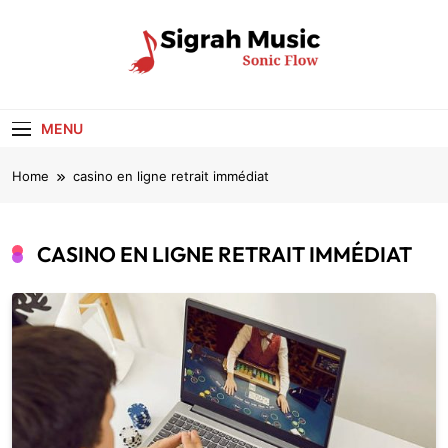
Skip
to
content
Sigrah Music
Sonic Flow
MENU
Home
casino en ligne retrait immédiat
CASINO EN LIGNE RETRAIT IMMÉDIAT