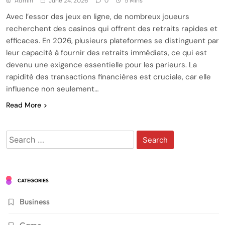
Admin
June 24, 2026
0
5 Mins
Avec l’essor des jeux en ligne, de nombreux joueurs
recherchent des casinos qui offrent des retraits rapides et
efficaces. En 2026, plusieurs plateformes se distinguent par
leur capacité à fournir des retraits immédiats, ce qui est
devenu une exigence essentielle pour les parieurs. La
rapidité des transactions financières est cruciale, car elle
influence non seulement…
Read More
Search
for:
CATEGORIES
Business
Game