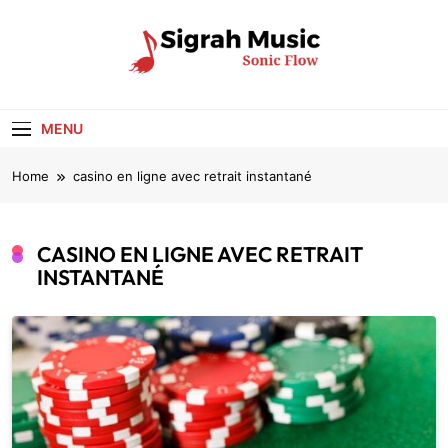
Skip
to
content
Sigrah Music
Sonic Flow
MENU
Home
casino en ligne avec retrait instantané
CASINO EN LIGNE AVEC RETRAIT
INSTANTANÉ