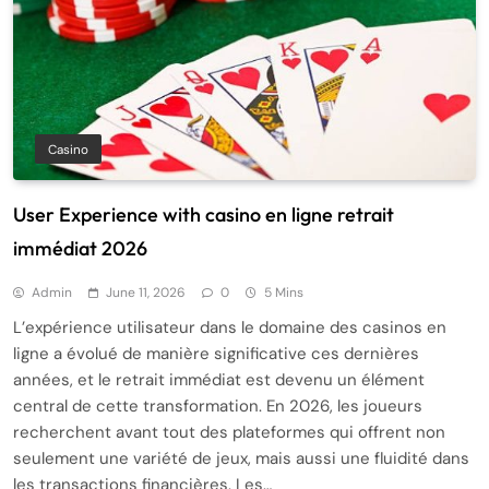
Casino
User Experience with casino en ligne retrait
immédiat 2026
Admin
June 11, 2026
0
5 Mins
L’expérience utilisateur dans le domaine des casinos en
ligne a évolué de manière significative ces dernières
années, et le retrait immédiat est devenu un élément
central de cette transformation. En 2026, les joueurs
recherchent avant tout des plateformes qui offrent non
seulement une variété de jeux, mais aussi une fluidité dans
les transactions financières. Les…