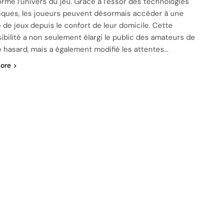
orme l’univers du jeu. Grâce à l’essor des technologies
ques, les joueurs peuvent désormais accéder à une
é de jeux depuis le confort de leur domicile. Cette
ibilité a non seulement élargi le public des amateurs de
e hasard, mais a également modifié les attentes…
ore