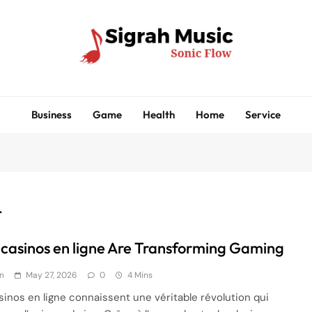
Sigrah Music
Sonic Flow
Business
Game
Health
Home
Service
L
casinos en ligne Are Transforming Gaming
n
May 27, 2026
0
4 Mins
sinos en ligne connaissent une véritable révolution qui